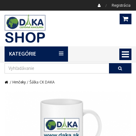
Registrácia
/
KATEGÓRIE
Menu
/
Hrnčeky
/ Šálka CK DAKA