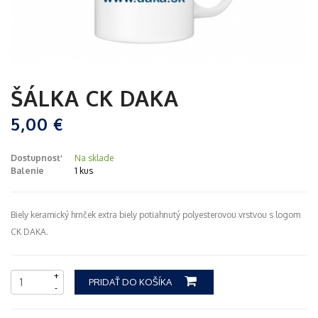
ŠÁLKA CK DAKA
5,00 €
Dostupnosť
Na sklade
Balenie
1 kus
Biely keramický hrnček extra biely potiahnutý polyesterovou vrstvou s logom
CK DAKA.
+
PRIDAŤ DO KOŠÍKA
-