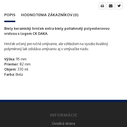
POPIS
HODNOTENIA
ZÁKAZNÍKOV
(0)
Biely keramický hrnček extra biely potiahnutý polyesterovou
vrstvou s logom CK DAKA.
Hrnček určený pre ručné umývanie, ale vzhľadom na vysoko kvalitný
polymérový lak odoláva umývaniu aj v umývačke riadu.
Výška:
95 mm
Priemer:
82 mm
Objem:
330 ml
Farba:
Biela
INFORMÁCIE
Úvodná strana